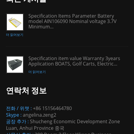
Specification Items Parameter Battery
model AIN106090 Nominal voltage 3.7V
Minimum...
더 읽어보기
Specification item value Warranty 3years
Application BOATS, Golf Carts, Electric...
더 읽어보기
연락처 정보
전화 / 위챗 :
+86 15156464780
Skype :
angelina.zeng2
공장 추가 :
Shucheng Economic Development Zone
Luan, Anhui Province 중국