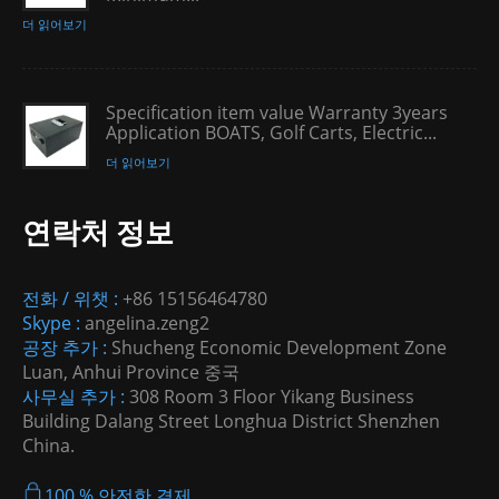
더 읽어보기
Specification item value Warranty 3years
Application BOATS, Golf Carts, Electric...
더 읽어보기
연락처 정보
전화 / 위챗 :
+86 15156464780
Skype :
angelina.zeng2
공장 추가 :
Shucheng Economic Development Zone
Luan, Anhui Province 중국
사무실 추가 :
308 Room 3 Floor Yikang Business
Building Dalang Street Longhua District Shenzhen
China.
100 % 안전한 결제