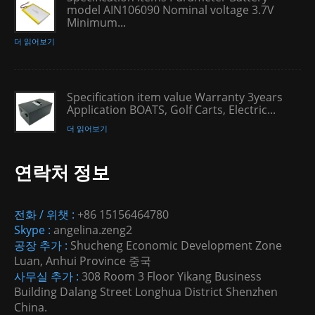
model AIN106090 Nominal voltage 3.7V
Minimum...
더 읽어보기
Specification item value Warranty 3years
Application BOATS, Golf Carts, Electric...
더 읽어보기
연락처 정보
전화 / 위챗 :
+86 15156464780
Skype :
angelina.zeng2
공장 추가 :
Shucheng Economic Development Zone
Luan, Anhui Province 중국
사무실 추가 :
308 Room 3 Floor Yikang Business
Building Dalang Street Longhua District Shenzhen
China.